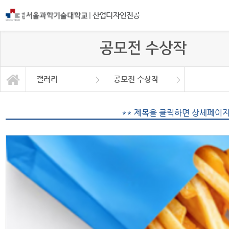
|
산업디자인전공
공모전 수상작
갤러리
공모전 수상작
프로그램 소개
공모전 수상작
교육과정
커뮤니티
학과소식
졸업전시
대학원
연구소
갤러리
** 제목을 클릭하면 상세페이