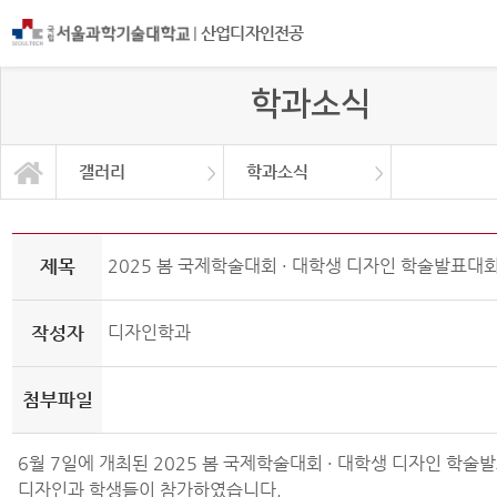
|
산업디자인전공
학과소식
갤러리
학과소식
프로그램 소개
공모전 수상작
교육과정
커뮤니티
학과소식
졸업전시
대학원
연구소
갤러리
제목
2025 봄 국제학술대회 · 대학생 디자인 학술발표대
작성자
디자인학과
첨부파일
6월 7일에 개최된 2025 봄 국제학술대회 · 대학생 디자인 학술
디자인과 학생들이 참가하였습니다.