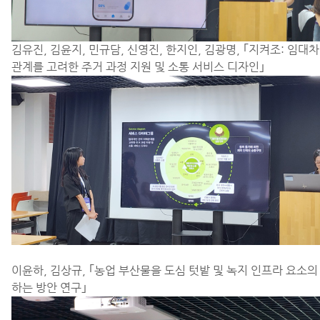
김유진, 김윤지, 민규담, 신영진, 한지인, 김광명,
｢
지켜조: 임대차
관계를 고려한 주거 과정 지원 및 소통 서비스 디자인
｣
이윤하, 김상규, ｢
농업 부산물을 도심 텃밭 및 녹지 인프라 요소의
하는 방안 연구
｣