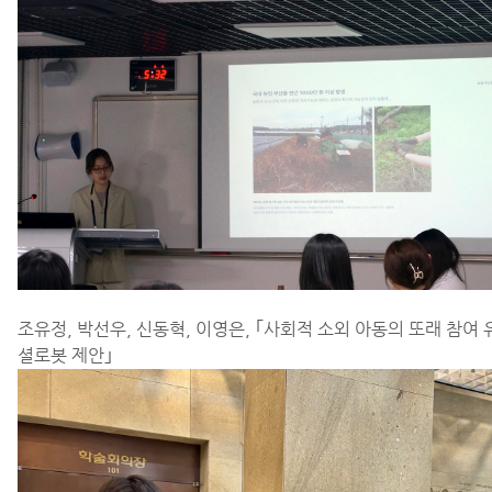
조유정, 박선우, 신동혁, 이영은,
｢
사회적 소외 아동의 또래 참여 
셜로봇 제안
｣​