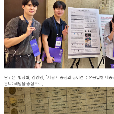
남고은, 황상혁, 김광명,
｢
사용자 중심의 농어촌 수요응답형 대중교
온디: 해남을 중심으로
｣