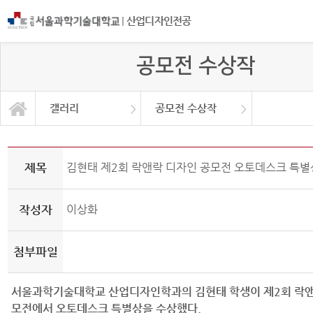
|
산업디자인전공
공모전 수상작
갤러리
공모전 수상작
프로그램 소개
공모전 수상작
교육과정
커뮤니티
학과소식
졸업전시
대학원
연구소
갤러리
제목
김현태 제2회 락앤락 디자인 공모전 오토데스크 특별
작성자
이상화
첨부파일
서울과학기술대학교 산업디자인학과의 김현태 학생이 제2회 락앤
모전에서 오토데스크 특별상을 수상했다.