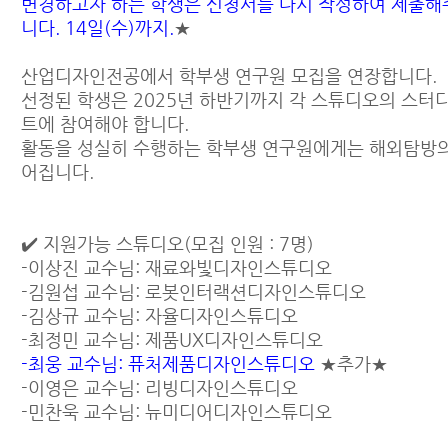
변경하고자 하는 학생은 신청서를 다시 작성하여 제출해
니다. 14일(수)까지.
★
산업디자인전공에서 학부생 연구원 모집을 연장합니다.
선정된 학생은 2025년 하반기까지 각 스튜디오의 스터
트에 참여해야 합니다.
활동을 성실히 수행하는 학부생 연구원에게는 해외탐방의
어집니다.
✔️ 지원가능 스튜디오(모집 인원 : 7명)
-이상진 교수님: 재료와빛디자인스튜디오
-김원섭 교수님: 로봇인터랙션디자인스튜디오
-김상규 교수님: 자율디자인스튜디오
-최정민 교수님: 제품UX디자인스튜디오
-최웅 교수님: 퓨처제품디자인스튜디오
★추가★
-이영은 교수님: 리빙디자인스튜디오
-민찬욱 교수님: 뉴미디어디자인스튜디오