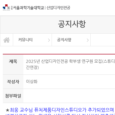
|
산업디자인전공
공지사항
커뮤니티
공지사항
프로그램 소개
교육과정
커뮤니티
공지사항
전공학회
채용공고
대학원
연구소
갤러리
학생회
제목
2025년 산업디자인전공 학부생 연구원 모집(스튜디
간연장)
작성자
이상화
첨부파일
★
최웅 교수님 퓨처제품디자인스튜디오가 추가되었으며