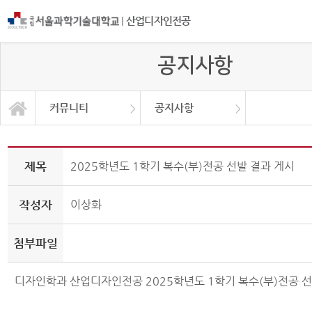
|
산업디자인전공
공지사항
커뮤니티
공지사항
프로그램 소개
교육과정
커뮤니티
공지사항
전공학회
채용공고
대학원
연구소
갤러리
학생회
제목
2025학년도 1학기 복수(부)전공 선발 결과 게시
작성자
이상화
첨부파일
디자인학과 산업디자인전공 2025학년도 1학기 복수(부)전공 선